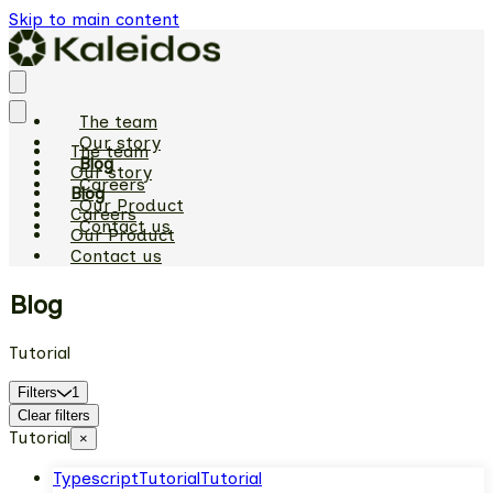
Skip to main content
The team
Our story
The team
Blog
Our story
Careers
Blog
Our Product
Careers
Contact us
Our Product
Contact us
Blog
Tutorial
Filters
1
Clear filters
Tutorial
×
Typescript
Tutorial
Tutorial