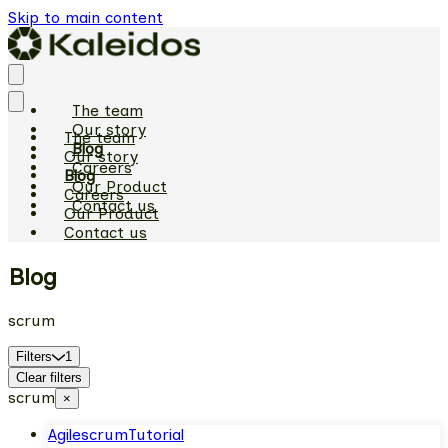
Skip to main content
The team
Our story
The team
Blog
Our story
Careers
Blog
Our Product
Careers
Contact us
Our Product
Contact us
Blog
scrum
Filters
1
Clear filters
scrum
×
Agile
scrum
Tutorial