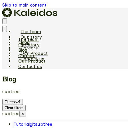
Skip to main content
The team
Our story
The team
Blog
Our story
Careers
Blog
Our Product
Careers
Contact us
Our Product
Contact us
Blog
subtree
Filters
1
Clear filters
subtree
×
Tutorial
git
subtree