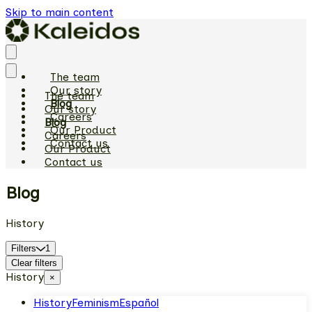
Skip to main content
The team
Our story
The team
Blog
Our story
Careers
Blog
Our Product
Careers
Contact us
Our Product
Contact us
Blog
History
Filters
1
Clear filters
History
×
History
Feminism
Español