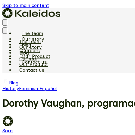
Skip to main content
The team
Our story
The team
Blog
Our story
Careers
Blog
Our Product
Careers
Contact us
Our Product
Contact us
Blog
History
Feminism
Español
Dorothy Vaughan, programad
Sara