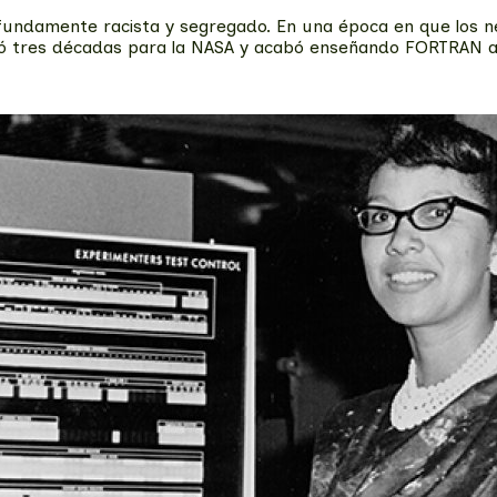
ndamente racista y segregado. En una época en que los neg
 tres décadas para la NASA y acabó enseñando FORTRAN a in