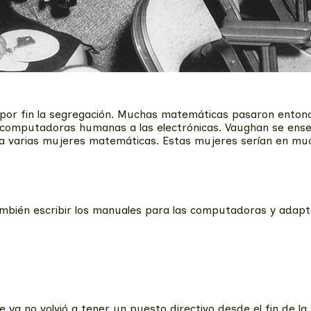
ó por fin la segregación. Muchas matemáticas pasaron enton
 computadoras humanas a las electrónicas. Vaughan se ense
 a varias mujeres matemáticas. Estas mujeres serían en muc
ién escribir los manuales para las computadoras y adaptar
ya no volvió a tener un puesto directivo desde el fin de la