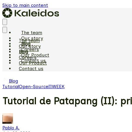
Skip to main content
The team
Our story
The team
Blog
Our story
Careers
Blog
Our Product
Careers
Contact us
Our Product
Contact us
Blog
Tutorial
Open-Source
ΠWEEK
Tutorial de Patapang (II): 
Pablo A.