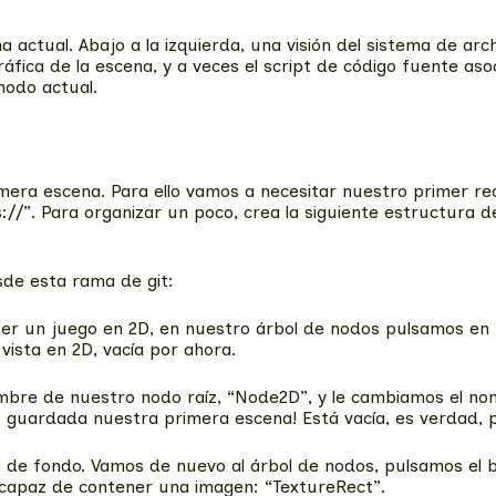
a actual. Abajo a la izquierda, una visión del sistema de arc
áfica de la escena, y a veces el script de código fuente aso
nodo actual.
ra escena. Para ello vamos a necesitar nuestro primer recurs
s://”. Para organizar un poco, crea la siguiente estructura 
de esta rama de git:
er un juego en 2D, en nuestro árbol de nodos pulsamos en 
vista en 2D, vacía por ahora.
ombre de nuestro nodo raíz, “Node2D”, y le cambiamos el n
uardada nuestra primera escena! Está vacía, es verdad, pe
n de fondo. Vamos de nuevo al árbol de nodos, pulsamos el 
 capaz de contener una imagen: “TextureRect”.