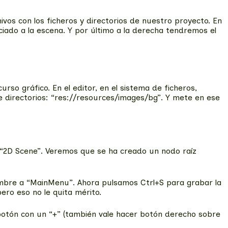
hivos con los ficheros y directorios de nuestro proyecto. En
ciado a la escena. Y por último a la derecha tendremos el
o gráfico. En el editor, en el sistema de ficheros,
de directorios: “res://resources/images/bg”. Y mete en ese
“2D Scene”. Veremos que se ha creado un nodo raíz
ombre a “MainMenu”. Ahora pulsamos Ctrl+S para grabar la
ro eso no le quita mérito.
botón con un “+” (también vale hacer botón derecho sobre