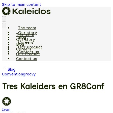
Skip to main content
The team
Our story
The team
Blog
Our story
Careers
Blog
Our Product
Careers
Contact us
Our Product
Contact us
Blog
Convention
groovy
Tres Kaleiders en GR8Conf
Iván