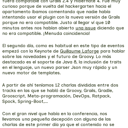
fuera compatible con Grails 2.4 y Hibernate 4. Fue muy
curioso porque de vuelta del hackergarten hacia el
apartamento íbamos comentando que nadie había
intentando usar el plugin con la nueva versión de Grails
porque no era compatible. Justo al llegar ví que 10
minutos antes nos habían abierto
una issue
diciendo que
no era compatible. ¡Menuda coincidencia!
El segundo día, como es habitual en este tipo de eventos
empezó con la Keynote de
Guillaume Laforge
para hablar
sobre las novedades y el futuro de Groovy. Lo más
destacado es el soporte de Java 8, la inclusión de traits
en el lenguaje, un nuevo parser Json muy rápido y un
nuevo motor de templates.
A partir de ahí teníamos 12 charlas divididas entre dos
tracks en las que se habló de Groovy, Grails, Gradle,
Grooscript, Meta-programación, DevOps, Ratpack,
Spock, Spring-Boot,…
Con el gran nivel que había en la conferencia, nos
llevamos una pequeña decepción con alguna de las
charlas de este primer día ya que el contenido no se