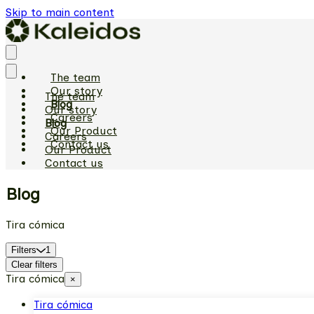
Skip to main content
The team
Our story
The team
Blog
Our story
Careers
Blog
Our Product
Careers
Contact us
Our Product
Contact us
Blog
Tira cómica
Filters
1
Clear filters
Tira cómica
×
Tira cómica