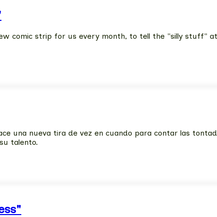
"
w comic strip for us every month, to tell the "silly stuff"
ce una nueva tira de vez en cuando para contar las tontad
su talento.
ess"