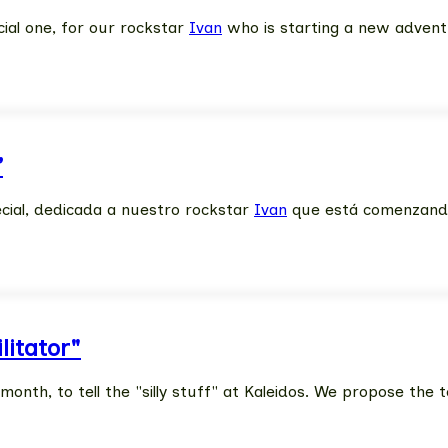
cial one, for our rockstar
Ivan
who is starting a new adven
”
ecial, dedicada a nuestro rockstar
Ivan
que está comenzand
litator"
onth, to tell the "silly stuff" at Kaleidos. We propose the