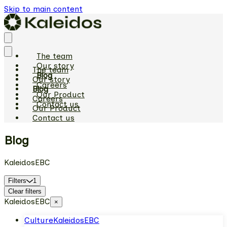
Skip to main content
The team
Our story
The team
Blog
Our story
Careers
Blog
Our Product
Careers
Contact us
Our Product
Contact us
Blog
KaleidosEBC
Filters
1
Clear filters
KaleidosEBC
×
Culture
KaleidosEBC