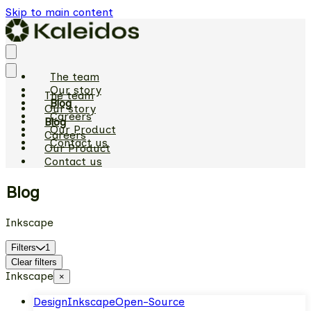
Skip to main content
The team
Our story
The team
Blog
Our story
Careers
Blog
Our Product
Careers
Contact us
Our Product
Contact us
Blog
Inkscape
Filters
1
Clear filters
Inkscape
×
Design
Inkscape
Open-Source