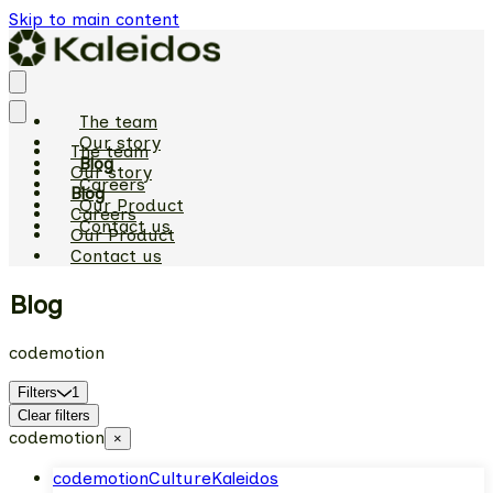
Skip to main content
The team
Our story
The team
Blog
Our story
Careers
Blog
Our Product
Careers
Contact us
Our Product
Contact us
Blog
codemotion
Filters
1
Clear filters
codemotion
×
codemotion
Culture
Kaleidos