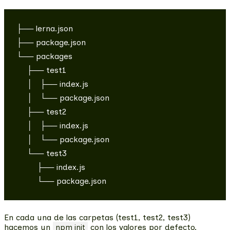
├── lerna.json

├── package.json

└── packages

    ├── test1

    │   ├── index.js

    │   └── package.json

    ├── test2

    │   ├── index.js

    │   └── package.json

    └── test3

        ├── index.js

En cada una de las carpetas (test1, test2, test3)
hacemos un
con los valores por defecto.
npm init