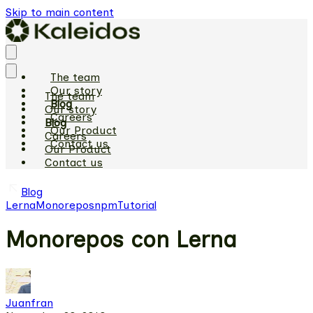
Skip to main content
The team
Our story
The team
Blog
Our story
Careers
Blog
Our Product
Careers
Contact us
Our Product
Contact us
Blog
Lerna
Monorepos
npm
Tutorial
Monorepos con Lerna
Juanfran