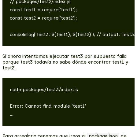
// packages/test2/index.js

const test1 = require('test1');

const test2 = require('test2');

Si ahora intentamos ejecutar test3 por supuesto falla
porque test3 todavía no sabe dónde encontrar test1 y
test2.
node packages/test3/index.js

Error: Cannot find module 'test1'

Para arreglarlo tenemos que irnos al
de
package.json