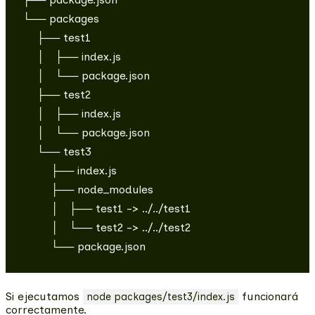
└── packages

    ├── test1

    │   ├── index.js

    │   └── package.json

    ├── test2

    │   ├── index.js

    │   └── package.json

    └── test3

        ├── index.js

        ├── node_modules

        │   ├── test1 -> ../../test1

        │   └── test2 -> ../../test2

Si ejecutamos
funcionará
node packages/test3/index.js
correctamente.