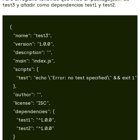
test3 y añadir como dependencias test1 y test2.
{

  "name": "test3",

  "version": "1.0.0",

  "description": "",

  "main": "index.js",

  "scripts": {

    "test": "echo \"Error: no test specified\" && exit 1"

  },

  "author": "",

  "license": "ISC",

  "dependencies": {

    "test1": "^1.0.0",

    "test2": "^1.0.0"

  }
