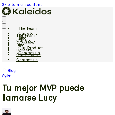
Skip to main content
The team
Our story
The team
Blog
Our story
Careers
Blog
Our Product
Careers
Contact us
Our Product
Contact us
Blog
Agile
Tu mejor MVP puede
llamarse Lucy