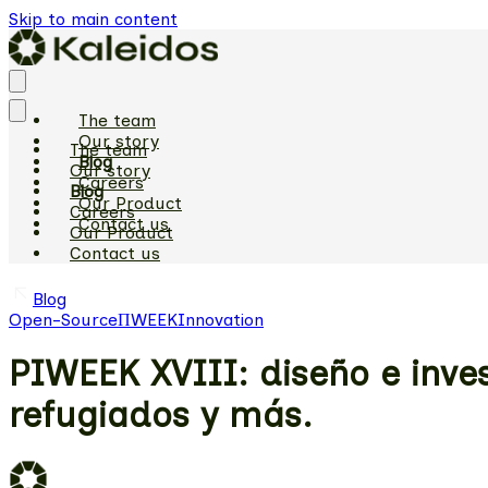
Skip to main content
The team
Our story
The team
Blog
Our story
Careers
Blog
Our Product
Careers
Contact us
Our Product
Contact us
Blog
Open-Source
ΠWEEK
Innovation
PIWEEK XVIII: diseño e inve
refugiados y más.