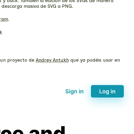
nt y back. También la edición de los SVGs de manera
 y descarga masiva de SVG a PNG.
gram
.
k
un proyecto de
Andrey Antukh
que ya podéis usar en