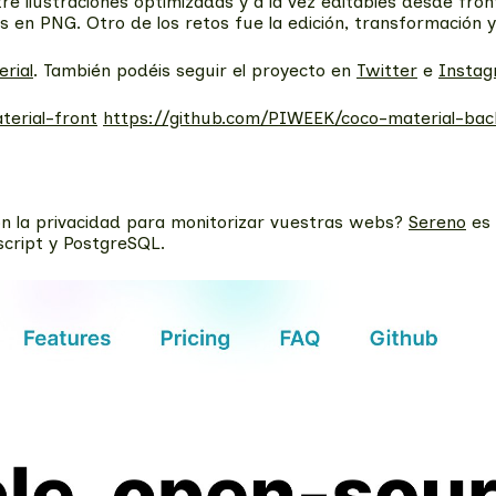
re ilustraciones optimizadas y a la vez editables desde fro
s en PNG. Otro de los retos fue la edición, transformación
rial
. También podéis seguir el proyecto en
Twitter
e
Insta
erial-front
https://github.com/PIWEEK/coco-material-bac
n la privacidad para monitorizar vuestras webs?
Sereno
es 
script y PostgreSQL.