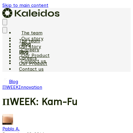
Skip to main content
The team
Our story
The team
Blog
Our story
Careers
Blog
Our Product
Careers
Contact us
Our Product
Contact us
Blog
ΠWEEK
Innovation
ΠWEEK: Kam-Fu
Pablo A.