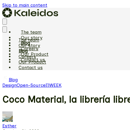
Skip to main content
The team
Our story
The team
Blog
Our story
Careers
Blog
Our Product
Careers
Contact us
Our Product
Contact us
Blog
Design
Open-Source
ΠWEEK
Coco Material, la librería li
Esther