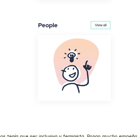
jos tenía que ser inclusiva y feminista. Pongo mucho empeñ