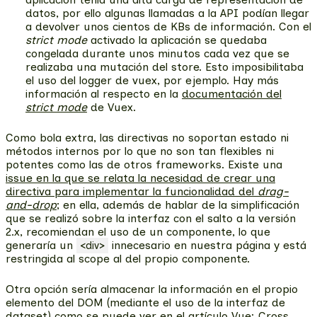
datos, por ello algunas llamadas a la API podían llegar
a devolver unos cientos de KBs de información. Con el
strict mode
activado la aplicación se quedaba
congelada durante unos minutos cada vez que se
realizaba una mutación del store. Esto imposibilitaba
el uso del logger de vuex, por ejemplo. Hay más
información al respecto en la
documentación del
strict mode
de Vuex.
Como bola extra,
las directivas no soportan estado ni
métodos internos
por lo que no son tan flexibles ni
potentes como las de otros frameworks. Existe una
issue en la que se relata la necesidad de crear una
directiva para implementar la funcionalidad del
drag-
and-drop
; en ella, además de hablar de la simplificación
que se realizó sobre la interfaz con el salto a la versión
2.x, recomiendan el uso de un componente, lo que
generaría un
innecesario en nuestra página y está
<div>
restringida al scope al del propio componente.
Otra opción sería almacenar la información en el propio
elemento del DOM (mediante el uso de la interfaz de
dataset
) como se puede ver en el artículo
Vue: Cross