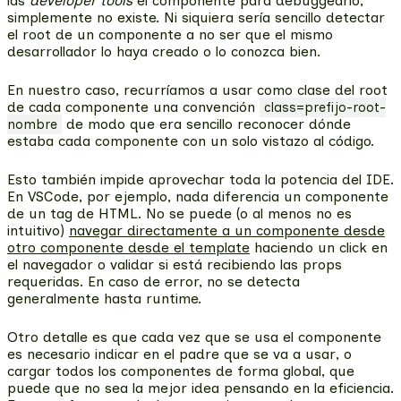
las
developer tools
el componente para debuggearlo,
simplemente no existe. Ni siquiera sería sencillo detectar
el root de un componente a no ser que el mismo
desarrollador lo haya creado o lo conozca bien.
En nuestro caso, recurríamos a usar como clase del root
de cada componente una convención
class=prefijo-root-
de modo que era sencillo reconocer dónde
nombre
estaba cada componente con un solo vistazo al código.
Esto también
impide aprovechar toda la potencia del IDE
.
En VSCode, por ejemplo, nada diferencia un componente
de un tag de HTML. No se puede (o al menos no es
intuitivo)
navegar directamente a un componente desde
otro componente desde el template
haciendo un click en
el navegador o validar si está recibiendo las props
requeridas. En caso de error, no se detecta
generalmente hasta runtime.
Otro detalle es que
cada vez que se usa el componente
es necesario indicar en el padre que se va a usar
, o
cargar todos los componentes de forma global, que
puede que no sea la mejor idea pensando en la eficiencia.