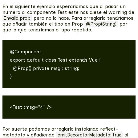
En el siguiente ejemplo esperaríamos que al pasar un
número al componente Test este nos diese el warning de
pero no lo hace. Para arreglarlo tendríamos
Invalid prop
que añadir también el tipo en Prop
por
@Prop(String)
que lo que tendríamos el tipo repetido.
@Component

export default class Test extends Vue {

  @Prop() private msg!: string;

Por suerte podemos arreglarlo instalando
reflect-
metadata
y añadiendo
al
emitDecoratorMetadata: true