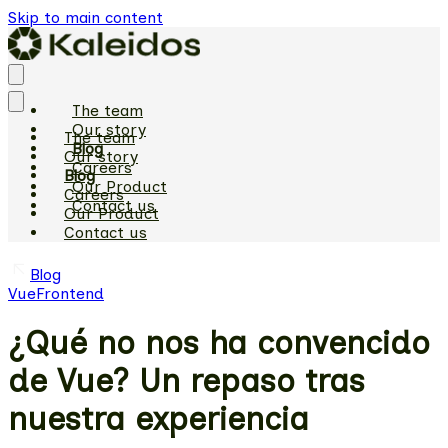
Skip to main content
The team
Our story
The team
Blog
Our story
Careers
Blog
Our Product
Careers
Contact us
Our Product
Contact us
Blog
Vue
Frontend
¿Qué no nos ha convencido
de Vue? Un repaso tras
nuestra experiencia