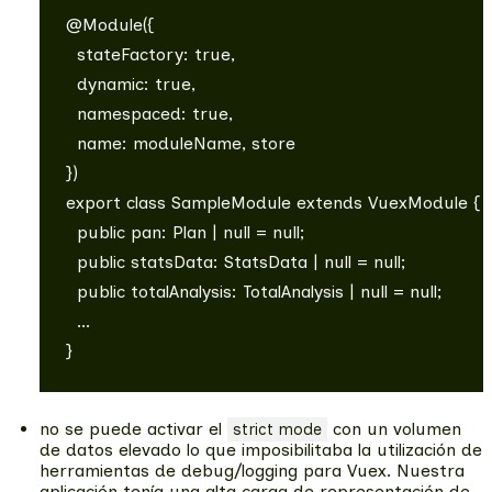
@Module({

  stateFactory: true,

  dynamic: true,

  namespaced: true,

  name: moduleName, store

})

export class SampleModule extends VuexModule {

  public pan: Plan | null = null;

  public statsData: StatsData | null = null;

  public totalAnalysis: TotalAnalysis | null = null;

  ...

no se puede activar el
con un volumen
strict mode
de datos elevado
lo que imposibilitaba la utilización de
herramientas de debug/logging para Vuex. Nuestra
aplicación tenía una alta carga de representación de