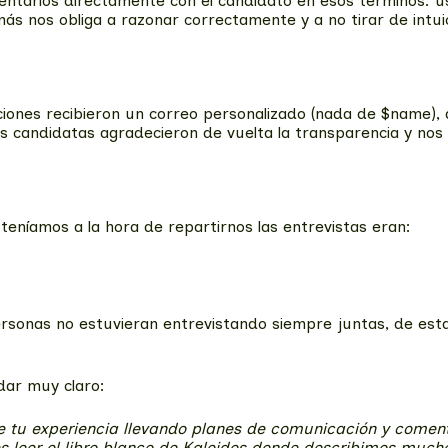
tarlos directamente con el candidato en esos términos: us
más nos obliga a razonar correctamente y a no tirar de intui
ones recibieron un correo personalizado (nada de $name), d
as candidatas agradecieron de vuelta la transparencia y no
teníamos a la hora de repartirnos las entrevistas eran:
 personas no estuvieran entrevistando siempre juntas, de es
dar muy claro:
de tu experiencia llevando planes de comunicación y coment
s leer el libro blanco de Kaleidos donde describimos much