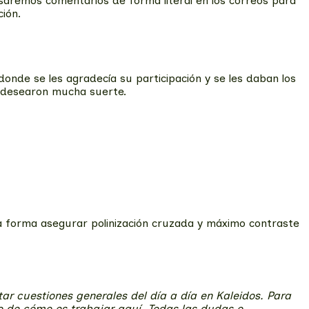
aremos comentarios de forma literal en los correos para
ción.
onde se les agradecía su participación y se les daban los
s desearon mucha suerte.
ta forma asegurar polinización cruzada y máximo contraste
ar cuestiones generales del día a día en Kaleidos. Para
o de cómo es trabajar aquí. Todas las dudas o