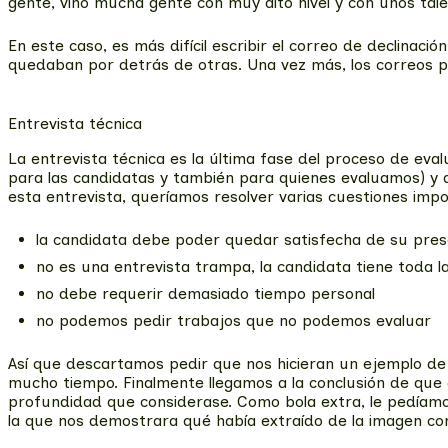
gente, vino mucha gente con muy alto nivel y con unos tale
En este caso, es más difícil escribir el correo de declinac
quedaban por detrás de otras. Una vez más, los correos p
Entrevista técnica
La entrevista técnica es la última fase del proceso de eva
para las candidatas y también para quienes evaluamos) y q
esta entrevista, queríamos resolver varias cuestiones imp
la candidata debe poder quedar satisfecha de su pres
no es una entrevista trampa, la candidata tiene toda l
no debe requerir demasiado tiempo personal
no podemos pedir trabajos que no podemos evaluar
Así que descartamos pedir que nos hicieran un ejemplo de 
mucho tiempo. Finalmente llegamos a la conclusión de que 
profundidad que considerase. Como bola extra, le pedíamo
la que nos demostrara qué había extraído de la imagen cor