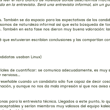
 en la entrevista. Será una entrevista informal, sin un g
as. También se da espacio para las expectativas de los candid
s somos de naturaleza informal así que esta búsqueda de t
s. También en esta fase nos dieron muy buena valoración: l
é que estuvieran escribían conclusiones y las compartían con
andidatas usaban Linux)
íciles de cuantificar: se comunica adecuadamente, es muy se
nerviosa...
reseñable cuando un candidato sólo fue capaz de decir cosa
nación, y aunque no nos da mala impresión sí que nos avisa
onas para la entrevista técnica. Llegados a este punto, lo 
 aceptables y serían miembros muy valiosos del equipo kale