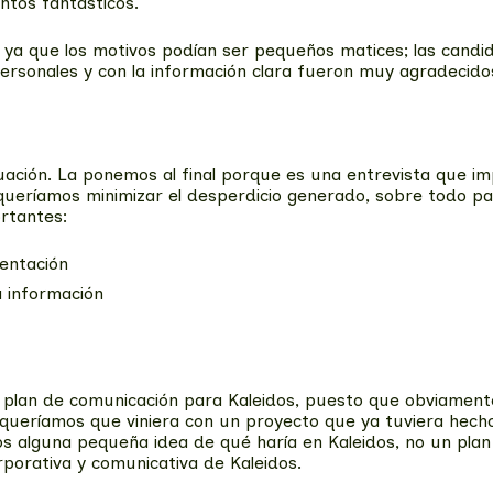
ntos fantásticos.
ión ya que los motivos podían ser pequeños matices; las candi
ersonales y con la información clara fueron muy agradecido
luación. La ponemos al final porque es una entrevista que i
ueríamos minimizar el desperdicio generado, sobre todo par
ortantes:
entación
a información
plan de comunicación para Kaleidos, puesto que obviamente n
queríamos que viniera con un proyecto que ya tuviera hecho 
s alguna pequeña idea de qué haría en Kaleidos, no un plan
porativa y comunicativa de Kaleidos.