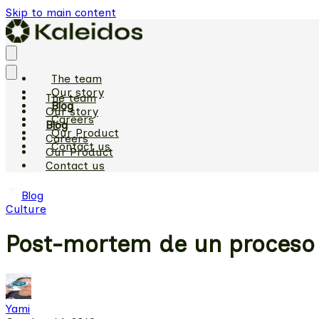
Skip to main content
The team
Our story
The team
Blog
Our story
Careers
Blog
Our Product
Careers
Contact us
Our Product
Contact us
Blog
Culture
Post-mortem de un proceso 
Yami